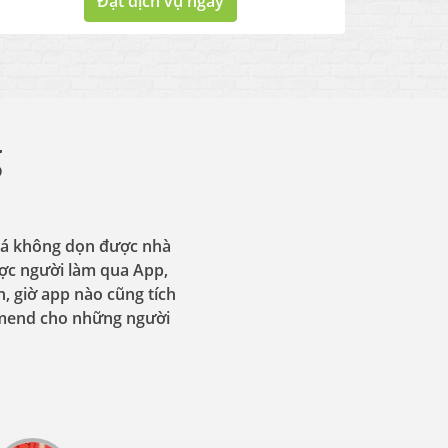
Đặt dịch vụ ngay
g
quá không dọn được nhà
được người làm qua App,
n, giờ app nào cũng tích
mmend cho những người