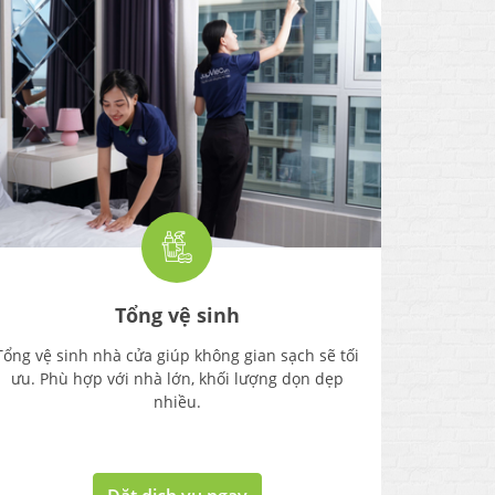
Tổng vệ sinh
Tổng vệ sinh nhà cửa giúp không gian sạch sẽ tối
Giúp việc
ưu. Phù hợp với nhà lớn, khối lượng dọn dẹp
(không ở 
nhiều.
hàng đăn
rửa bát 