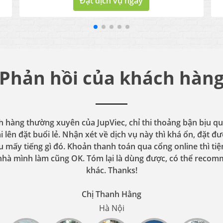
Đặt dịch vụ ngay
Phản hồi của khách hàn
 hàng thường xuyên của JupViec, chỉ thi thoảng bận bịu 
i lên đặt buổi lẻ. Nhận xét về dịch vụ này thì khá ổn, đặt 
u mấy tiếng gì đó. Khoản thanh toán qua cổng online thì tiệ
 nhà mình làm cũng OK. Tóm lại là dùng được, có thể reco
khác. Thanks!
Chị Thanh Hằng
Hà Nội