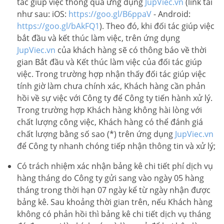
tác giúp việc thông qua ứng dụng
JupViec.vn
(link tải
như sau: iOS:
https://goo.gl/B6ppaV
- Android:
https://goo.gl/bAkFQ1
). Theo đó, khi đối tác giúp việc
bắt đầu và kết thúc làm việc, trên ứng dụng
JupViec.vn
của khách hàng sẽ có thông báo về thời
gian Bắt đầu và Kết thúc làm việc của đối tác giúp
việc. Trong trường hợp nhận thấy đối tác giúp việc
tính giờ làm chưa chính xác, Khách hàng cần phản
hồi về sự việc với Công ty để Công ty tiến hành xử lý.
Trong trường hợp Khách hàng không hài lòng với
chất lượng công việc, Khách hàng có thể đánh giá
chất lượng bằng số sao (*) trên ứng dụng
JupViec.vn
để Công ty nhanh chóng tiếp nhận thông tin và xử lý;
Có trách nhiệm xác nhận bảng kê chi tiết phí dịch vụ
hàng tháng do Công ty gửi sang vào ngày 05 hàng
tháng trong thời hạn 07 ngày kể từ ngày nhận được
bảng kê. Sau khoảng thời gian trên, nếu Khách hàng
không có phản hồi thì bảng kê chi tiết dịch vụ tháng