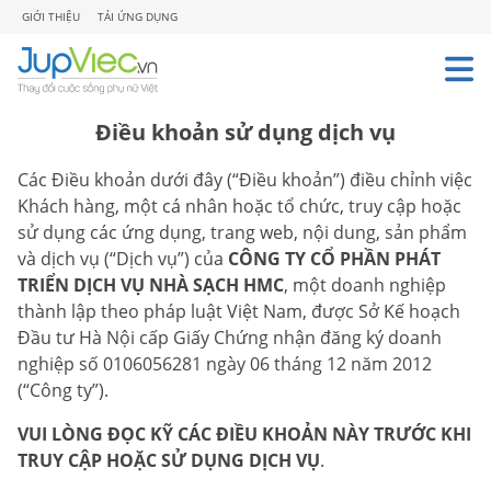
GIỚI THIỆU
TẢI ỨNG DỤNG
Điều khoản sử dụng dịch vụ
Các Điều khoản dưới đây (“Điều khoản”) điều chỉnh việc
Khách hàng, một cá nhân hoặc tổ chức, truy cập hoặc
sử dụng các ứng dụng, trang web, nội dung, sản phẩm
và dịch vụ (“Dịch vụ”) của
CÔNG TY CỔ PHẦN PHÁT
TRIỂN DỊCH VỤ NHÀ SẠCH HMC
, một doanh nghiệp
thành lập theo pháp luật Việt Nam, được Sở Kế hoạch
Đầu tư Hà Nội cấp Giấy Chứng nhận đăng ký doanh
nghiệp số 0106056281 ngày 06 tháng 12 năm 2012
(“Công ty”).
VUI LÒNG ĐỌC KỸ CÁC ĐIỀU KHOẢN NÀY TRƯỚC KHI
TRUY CẬP HOẶC SỬ DỤNG DỊCH VỤ
.