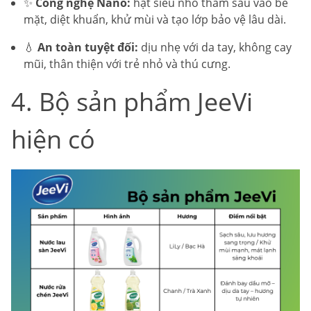
✨
Công nghệ Nano:
hạt siêu nhỏ thấm sâu vào bề
mặt, diệt khuẩn, khử mùi và tạo lớp bảo vệ lâu dài.
💧
An toàn tuyệt đối:
dịu nhẹ với da tay, không cay
mũi, thân thiện với trẻ nhỏ và thú cưng.
4. Bộ sản phẩm JeeVi
hiện có