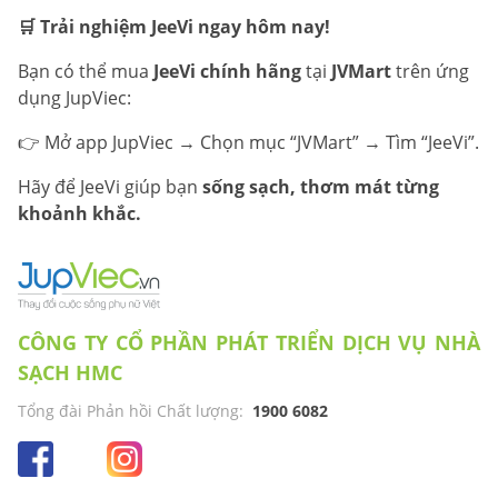
🛒 Trải nghiệm JeeVi ngay hôm nay!
Bạn có thể mua
JeeVi chính hãng
tại
JVMart
trên ứng
dụng JupViec:
👉 Mở app JupViec → Chọn mục “JVMart” → Tìm “JeeVi”.
Hãy để JeeVi giúp bạn
sống sạch, thơm mát từng
khoảnh khắc.
CÔNG TY CỔ PHẦN PHÁT TRIỂN DỊCH VỤ NHÀ
SẠCH HMC
Tổng đài Phản hồi Chất lượng:
1900 6082