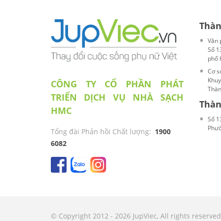
Thàn
Văn 
Số 1
phố 
Cơ s
Khuy
CÔNG TY CỔ PHẦN PHÁT
Thàn
TRIỂN DỊCH VỤ NHÀ SẠCH
Thàn
HMC
Số 1
Phườ
Tổng đài Phản hồi Chất lượng:
1900
6082
© Copyright 2012 - 2026 JupViec, All rights reserved